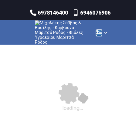
6978146400
6946075906