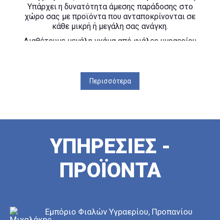
Υπάρχει η δυνατότητα άμεσης παράδοσης στο
χώρο σας με προϊόντα που ανταποκρίνονται σε
κάθε μικρή ή μεγάλη σας ανάγκη.
Διαθέτουμε μεγάλη γκάμα από φιάλες υγραερίου
6kg,10kg και 15kg καθώς και φιάλες προπανίου
15kg και 25kg.
Παρέχουμε άμεση παράδοση σε ολο το νησί της
Περισσότερα
Ρόδου.
Είμαστε στη διάθεσή σας, για οποιαδήποτε
πληροφορία χρειάζεστε.
ΥΠΗΡΕΣΙΕΣ -
ΠΡΟΪΟΝΤΑ
Εμπόριο Φιαλών Υγραερίου, Προπανίου