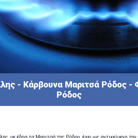
λης - Κάρβουνα Μαριτσά Ρόδος - 
Ρόδος
λης, με έδρα τα Μαριτσά της Ρόδου, έχει ως αντικείμενο την 