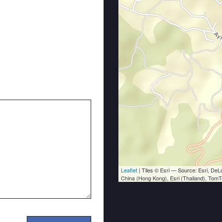
Leaflet
| Tiles © Esri — Source: Esri, D
China (Hong Kong), Esri (Thailand), Tom