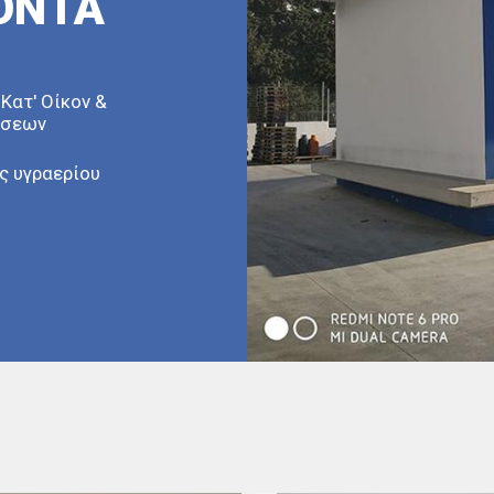
ΪΟΝΤΑ
Κατ' Οίκον &
ήσεων
ς υγραερίου