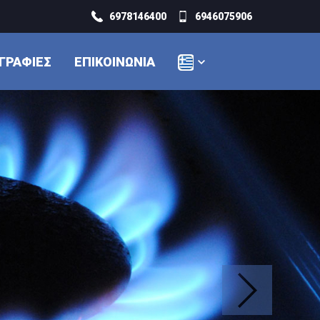
6978146400
6946075906
ΓΡΑΦΊΕΣ
ΕΠΙΚΟΙΝΩΝΊΑ