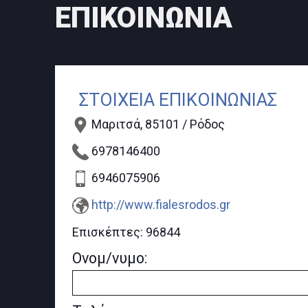
ΕΠΙΚΟΙΝΩΝΙΑ
ΣΤΟΙΧΕΙΑ ΕΠΙΚΟΙΝΩΝΙΑΣ
Μαριτσά, 85101 / Ρόδος
6978146400
6946075906
http://www.fialesrodos.gr
Επισκέπτες:
96844
Ονομ/νυμο: